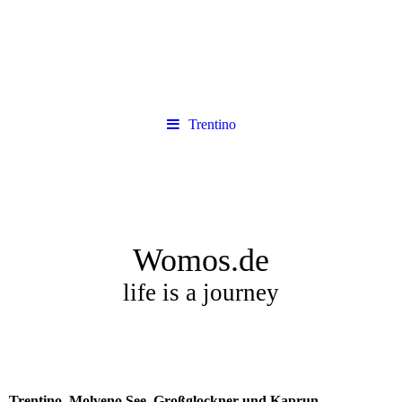
Trentino
Womos.de
life is a journey
Trentino, Molveno See, Großglockner und Kaprun