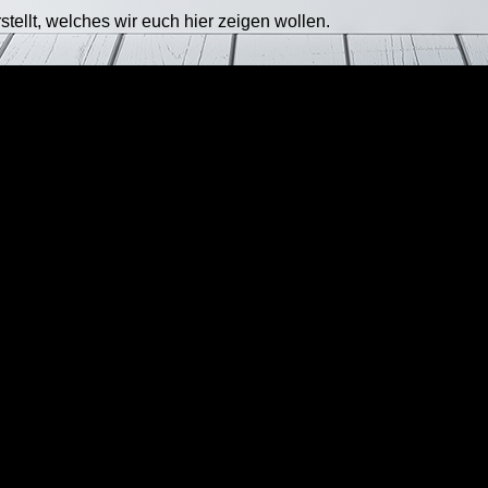
stellt, welches wir euch hier zeigen wollen.
Weltreise