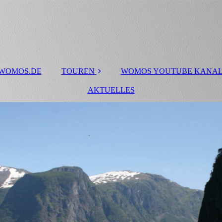
 WOMOS.DE
TOUREN
WOMOS YOUTUBE KANA
Touren 2020
AKTUELLES
Skandinavien Tour
2019
Dänemark-Tour
Kanada Westküste
Portugal 2010
Trentino
Lago Maggiore, Lago
die Orta und Toskana