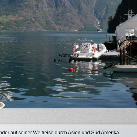
2018
Norwegen 2008
Kroatien
Schwarzwald und
Bodensee
Womos.de
Rügen
life is a journey
Usedom
Am Bolsena See und
Rom
Gardasee
Süd Tirol
Bayern Ostern 2019
Slowenien
nder auf seiner Weltreise durch Asien und Süd Amerika.