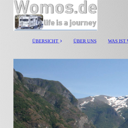
ÜBERSICHT
ÜBER UNS
WAS IST
25 Jahre Womo
Jubiläum
Wohnmobil
Stellplätze
Campingplätze
Wohnmobil Hersteller
Reisemobilvermietun
g
Reisemobilhändler