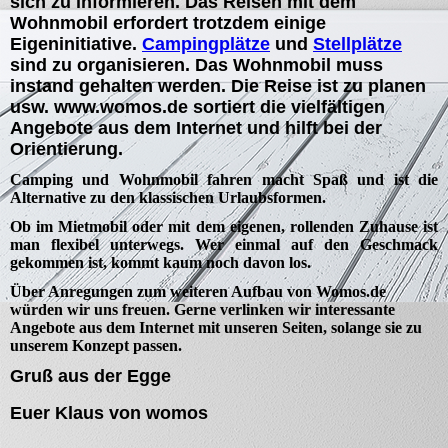
sich zu informieren. Das Reisen mit dem
Wohnmobil erfordert trotzdem einige
Eigeninitiative.
Campingplätze
und
Stellplätze
sind zu organisieren. Das Wohnmobil muss
instand gehalten werden. Die Reise ist zu planen
usw. www.womos.de sortiert die vielfältigen
Angebote aus dem Internet und hilft bei der
Orientierung.
Camping und Wohnmobil fahren macht Spaß und ist die
Alternative zu den klassischen Urlaubsformen.
Ob im Mietmobil oder mit dem eigenen, rollenden Zuhause ist
man flexibel unterwegs. Wer einmal auf den Geschmack
gekommen ist, kommt kaum noch davon los.
Über Anregungen zum weiteren Aufbau von Womos.de
würden wir uns freuen. Gerne verlinken wir interessante
Angebote aus dem Internet mit unseren Seiten, solange sie zu
unserem Konzept passen.
Gruß aus der Egge
Euer Klaus von womos