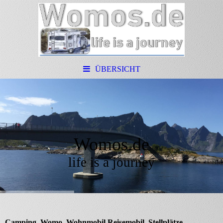
ÜBERSICHT
Womos.de
life is a journey
Camping, Womo, Wohnmobil Reisemobil, Stellplätze,