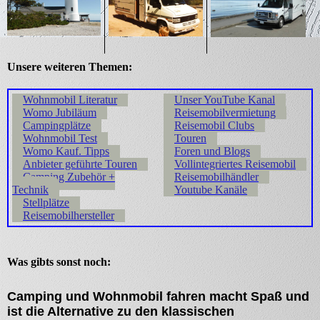
Unsere weiteren Themen:
Wohnmobil Literatur
Unser YouTube Kanal
Womo Jubiläum
Reisemobilvermietung
Campingplätze
Reisemobil Clubs
Wohnmobil Test
Touren
Womo Kauf. Tipps
Foren und Blogs
Anbieter geführte Touren
Vollintegriertes Reisemobil
Camping Zubehör +
Reisemobilhändler
Technik
Youtube Kanäle
Stellplätze
Reisemobilhersteller
Was gibts sonst noch:
Camping und Wohnmobil fahren macht Spaß und
ist die Alternative zu den klassischen