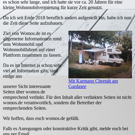
es schon sehr lange, und ich hatte sie vor ca. 20 Jahren für eine
kleine Wohnmobilvermietung für kurze Zeit genutzt.
Da ich seit Ende 2018 beruflich anders aufgestellt bin, habe ich nun
die Zeit diese Seite aufzubauen.
Ziel von Womos.de ist es
allgemeine Informationen rund
ums Wohnmobil und
Wohnmobilfahren auf einer
Plattform zusammen zu fassen.
Da es im Internet ja schon sehr
viel an Information gibt, sind
einige aus
Mit Karmann Cheetah am
Gardasee
unserer Sicht interessante
Seiten über womos.de
entsprechend verlinkt. Für den Inhalt aller verlinkten Seiten ist nicht
womos.de verantwortlich, sondern die Betreiber der
entsprechenden Seiten.
Wir hoffen, dass euch womos.de gefällt.
Falls es Anregungen oder konstruktive Kritik gibt, melde euch bei
uns per Email.