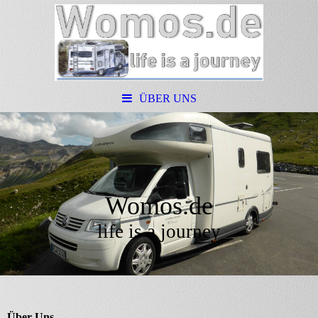
ÜBER UNS
Womos.de
life is a journey
Über Uns