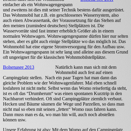
einfacher als ein Wohnwagengespann
und zweitens ist dies mit seiner Technik bestens dafür ausgerüstet.
Das Wohnmobil hat z.B. ein geschlossenes Wassersystem, also
auch einen Abwassertank, der Voraussetzung für das Stehen auf
den meisten (zumindest deutschen) Stellplätzen ist. Die
Wasservorräte sind fast immer erheblich Größer als in einem
normalen Wohnwagen. Wohnwagengespanne dürfen hier nur selten
stehen, aber es gibt auch einige Stellplätze wo das möglich ist. Das
Wohnmobil hat eine eigene Stromversorgung für den Aufbau usw.
Ein Wohnwagengespann ist sehr lang und alleine aus diesem Grund
oft ungeeignet für die klassischen Wohnmobilstellplätze.
Bolsenasee 2013
Natürlich kann man sich mit dem
Wohnmobil auch fest auf einen
Campingplatz stellen. Nach ein paar Tagen hat man dann das
gleiche Problem wie der Wohnwagenfahrer. Mal eben schnell
losfahren ist nicht mehr. Selbst wenn das Womo reisefertig da steht,
ist es oft das “Drumherum“ was einen spontanen Kurztrip in den
Nachbarort verhindert. Oft sind Campingplätze ziemlich verbaut.
Hecken und Bäume säumen die Wege und Parzellen, so dass man
nicht mal so eben mit seinen „fetten“ Womo raus fahren kann.
Dann muss man es da, wo man hin will, auch noch abstellen
können usw.
Unsere Erfahrung ist also: Mit dem Womo auf den Campingplatz