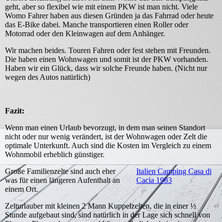
geht, aber so flexibel wie mit einem PKW ist man nicht. Viele
Womo Fahrer haben aus diesen Gründen ja das Fahrrad oder heute
das E-Bike dabei. Manche transportieren einen Roller oder
Motorrad oder den Kleinwagen auf dem Anhänger.
Wir machen beides. Touren Fahren oder fest stehen mit Freunden.
Die haben einen Wohnwagen und somit ist der PKW vorhanden.
Haben wir ein Glück, dass wir solche Freunde haben. (Nicht nur
wegen des Autos natürlich)
Fazit:
Wenn man einen Urlaub bevorzugt, in dem man seinen Standort
nicht oder nur wenig verändert, ist der Wohnwagen oder Zelt die
optimale Unterkunft. Auch sind die Kosten im Vergleich zu einem
Wohnmobil erheblich günstiger.
Große Familienzelte sind auch eher
Italien Camping Casa di
was für einen längeren Aufenthalt an
Cacia 1983
einem Ort.
Zelturlauber mit kleinen 2 Mann Kuppelzelten, die in einer ½
Stunde aufgebaut sind, sind natürlich in der Lage sich schnell von