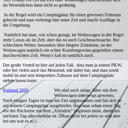
im Wesentlichen dann nicht so großartig.
In der Regel wird ein Campingplatz für einen gewissen Zeitraum
gebucht und man verbringt hier seine Zeit und macht Ausflüge in
die Umgebung.
Natürlich hat man, wie schon gesagt, im Wohnwagen in der Regel
mehr Luxus als im Zelt, aber das ist auch Geschmackssache. Bei
schlechtem Wetter, besonders über längere Zeiträume, ist der
Wohnwagen natürlich ein echter Komfortgewinn gegenüber einem
durchweichten Zelt. Wenn’s kalt ist natürlich auch.
Der große Vorteil ist hier auf jeden Fall, dass man ja seinen PKW,
oder bei vielen auch das Motorrad, mit dabei hat, und man somit
mobil ist und sein temporäres Zuhause auf dem Campingplatz
stehen lassen kann.
Portugal 2010
Wir sind auch einige Jahre mit dem
Wohnwagen unterwegs gewesen.
Nach einigen Tagen ist man am Ziel angekommen und hat sich so
auf seinem Campingplatz ausgebreitet, dass man schon einen Tag
vor der Rückreise mit dem „Abrödeln“ beginnen muss, damit am
nächsten Tag alles startklar ist. (Muss nicht bei jedem so sein aber
bei uns war es so.)