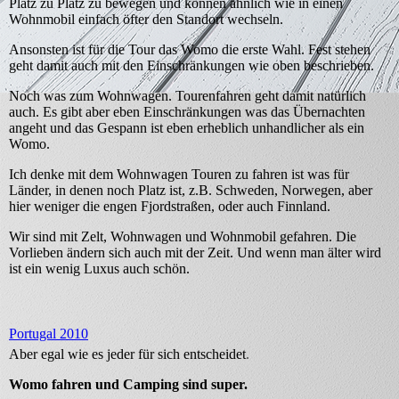
Platz zu Platz zu bewegen und können ähnlich wie in einen
Wohnmobil einfach öfter den Standort wechseln.
Ansonsten ist für die Tour das Womo die erste Wahl. Fest stehen
geht damit auch mit den Einschränkungen wie oben beschrieben.
Noch was zum Wohnwagen. Tourenfahren geht damit natürlich
auch. Es gibt aber eben Einschränkungen was das Übernachten
angeht und das Gespann ist eben erheblich unhandlicher als ein
Womo.
Ich denke mit dem Wohnwagen Touren zu fahren ist was für
Länder, in denen noch Platz ist, z.B. Schweden, Norwegen, aber
hier weniger die engen Fjordstraßen, oder auch Finnland.
Wir sind mit Zelt, Wohnwagen und Wohnmobil gefahren. Die
Vorlieben ändern sich auch mit der Zeit. Und wenn man älter wird
ist ein wenig Luxus auch schön.
Portugal 2010
Aber egal wie es jeder für sich entscheidet
.
Womo fahren und Camping sind super.