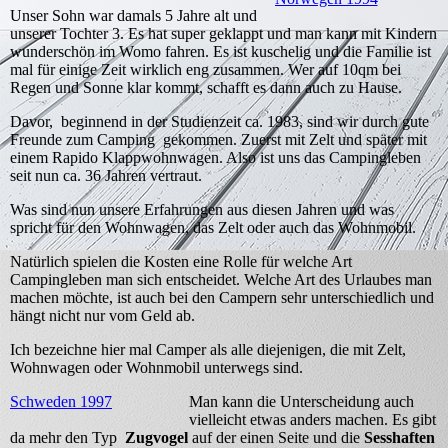
Unser Sohn war damals 5 Jahre alt und
unserer Tochter 3. Es hat super geklappt und man kann mit Kindern
wunderschön im Womo fahren. Es ist kuschelig und die Familie ist
mal für einige Zeit wirklich eng zusammen. Wer auf 10qm bei
Regen und Sonne klar kommt, schafft es dann auch zu Hause.
Davor, beginnend in der Studienzeit ca. 1983, sind wir durch gute
Freunde zum Camping gekommen. Zuerst mit Zelt und später mit
einem Rapido Klappwohnwagen. Also ist uns das Campingleben
seit nun ca. 36 Jahren vertraut.
Was sind nun unsere Erfahrungen aus diesen Jahren und was
spricht für den Wohnwagen, das Zelt oder auch das Wohnmobil.
Natürlich spielen die Kosten eine Rolle für welche Art
Campingleben man sich entscheidet. Welche Art des Urlaubes man
machen möchte, ist auch bei den Campern sehr unterschiedlich und
hängt nicht nur vom Geld ab.
Ich bezeichne hier mal Camper als alle diejenigen, die mit Zelt,
Wohnwagen oder Wohnmobil unterwegs sind.
Schweden 1997
Man kann die Unterscheidung auch
vielleicht etwas anders machen. Es gibt
da mehr den Typ
Zugvogel
auf der einen Seite und die
Sesshaften