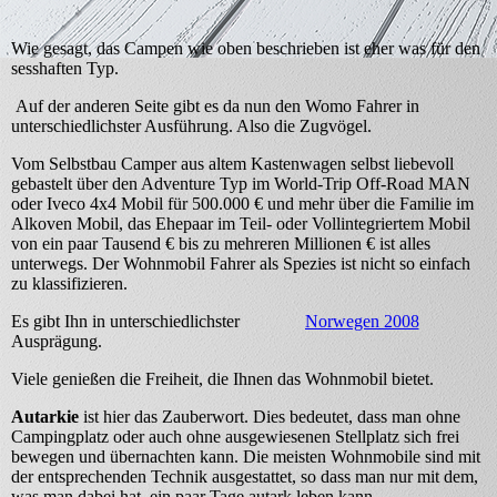
Wie gesagt, das Campen wie oben beschrieben ist eher was für den
sesshaften Typ.
Auf der anderen Seite gibt es da nun den Womo Fahrer in
unterschiedlichster Ausführung. Also die Zugvögel.
Vom Selbstbau Camper aus altem Kastenwagen selbst liebevoll
gebastelt über den Adventure Typ im World-Trip Off-Road MAN
oder Iveco 4x4 Mobil für 500.000 € und mehr über die Familie im
Alkoven Mobil, das Ehepaar im Teil- oder Vollintegriertem Mobil
von ein paar Tausend € bis zu mehreren Millionen € ist alles
unterwegs. Der Wohnmobil Fahrer als Spezies ist nicht so einfach
zu klassifizieren.
Es gibt Ihn in unterschiedlichster
Norwegen 2008
Ausprägung.
Viele genießen die Freiheit, die Ihnen das Wohnmobil bietet.
Autarkie
ist hier das Zauberwort. Dies bedeutet, dass man ohne
Campingplatz oder auch ohne ausgewiesenen Stellplatz sich frei
bewegen und übernachten kann. Die meisten Wohnmobile sind mit
der entsprechenden Technik ausgestattet, so dass man nur mit dem,
was man dabei hat, ein paar Tage autark leben kann.