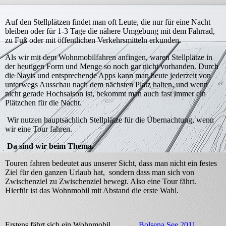
Auf den Stellplätzen findet man oft Leute, die nur für eine Nacht
bleiben oder für 1-3 Tage die nähere Umgebung mit dem Fahrrad,
zu Fuß oder mit öffentlichen Verkehrsmitteln erkunden.
Als wir mit dem Wohnmobilfahren anfingen, waren Stellplätze in
der heutigen Form und Menge so noch gar nicht vorhanden. Durch
die Navis und entsprechende Apps kann man heute jederzeit von
unterwegs Ausschau nach dem nächsten Platz halten, und wenn
nicht gerade Hochsaison ist, bekommt man auch fast immer ein
Plätzchen für die Nacht.
Wir nutzen hauptsächlich Stellplätze für die Übernachtung, wenn
wir eine Tour fahren.
Da sind wir beim Thema.
Touren fahren bedeutet aus unserer Sicht, dass man nicht ein festes
Ziel für den ganzen Urlaub hat, sondern dass man sich von
Zwischenziel zu Zwischenziel bewegt. Also eine Tour fährt.
Hierfür ist das Wohnmobil mit Abstand die erste Wahl.
Erstens fährt sich ein Wohnmobil
Bolsena See 2011