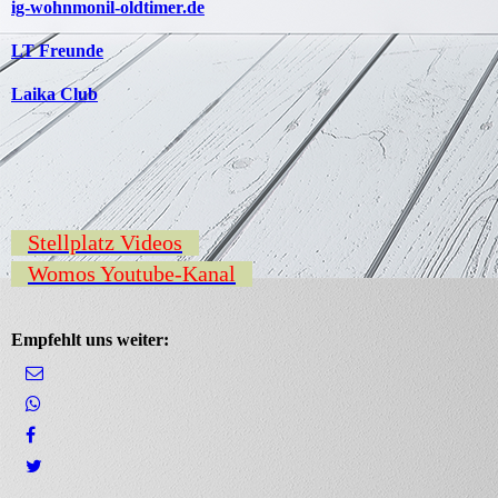
ig-wohnmonil-oldtimer.de
LT Freunde
Laika Club
Stellplatz Videos
Womos Youtube-Kanal
Empfehlt uns weiter: